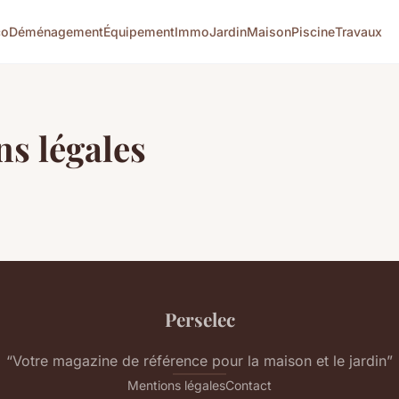
co
Déménagement
Équipement
Immo
Jardin
Maison
Piscine
Travaux
s légales
Perselec
“Votre magazine de référence pour la maison et le jardin”
Mentions légales
Contact