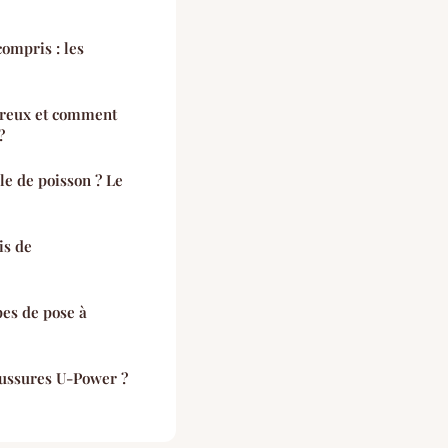
compris : les
erreux et comment
?
le de poisson ? Le
is de
pes de pose à
aussures U-Power ?