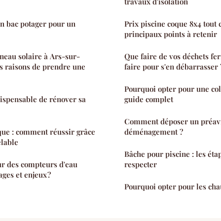
travaux d'isolation
un bac potager pour un
Prix piscine coque 8x4 tout 
principaux points à retenir
nneau solaire à Ars-sur-
Que faire de vos déchets f
s raisons de prendre une
faire pour s'en débarrasser 
Pourquoi opter pour une col
dispensable de rénover sa
guide complet
Comment déposer un préav
que : comment réussir grâce
déménagement ?
elable
Bâche pour piscine : les éta
ur des compteurs d'eau
respecter
ages et enjeux ?
Pourquoi opter pour les ch