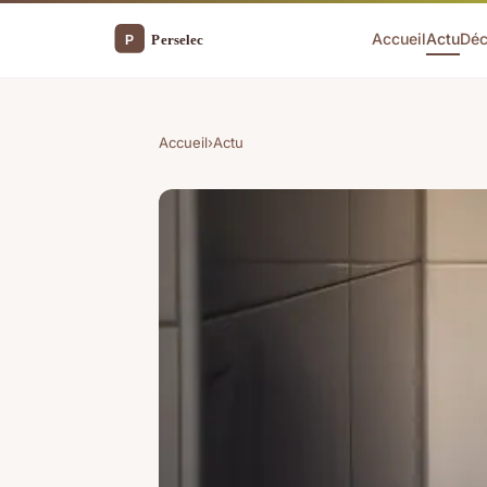
Accueil
Actu
Dé
Accueil
›
Actu