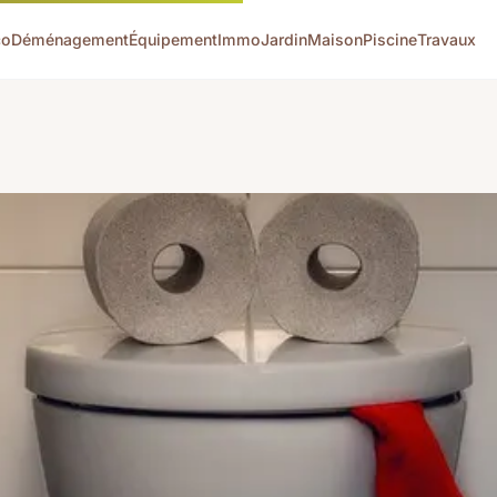
co
Déménagement
Équipement
Immo
Jardin
Maison
Piscine
Travaux