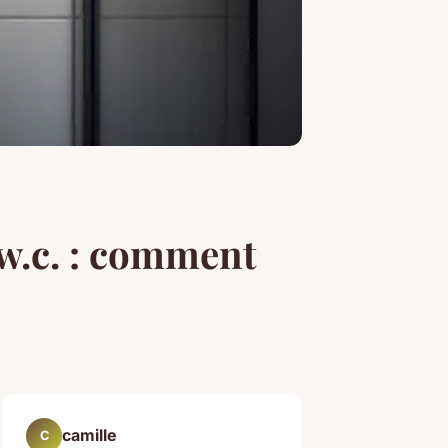
 w.c. : comment
camille
C